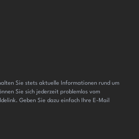
alten Sie stets aktuelle Informationen rund um
önnen Sie sich jederzeit problemlos vom
elink. Geben Sie dazu einfach Ihre E-Mail