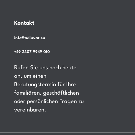
Kontakt
info@adiuvat.eu
+49 2307 9949 010
Rufen Sie uns noch heute
an, um einen
Beratungstermin für Ihre
familiären, geschäftlichen
oder persönlichen Fragen zu
vereinbaren.