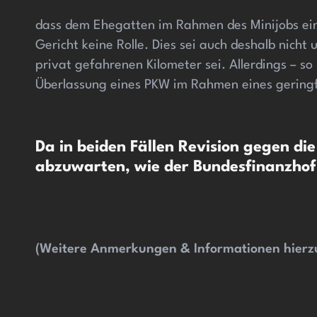
dass dem Ehegatten im Rahmen des Minijobs eine
Gericht keine Rolle. Dies sei auch deshalb nich
privat gefahrenen Kilometer sei. Allerdings – so
Überlassung eines PKW im Rahmen eines geringfü
Da in beiden Fällen Revision gegen die
abzuwarten, wie der Bundesfinanzhof 
(Weitere Anmerkungen & Informationen hierzu