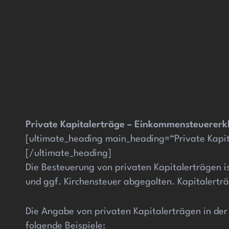
iriş
jojobet
jojobet giriş
jojobet
Private Kapitalerträge – Einkommensteuererk
[ultimate_heading main_heading=“Private Kapit
[/ultimate_heading]
Die Besteuerung von privaten Kapitalerträgen is
und ggf. Kirchensteuer abgegolten. Kapitalert
Die Angabe von privaten Kapitalerträgen in der
folgende Beispiele: