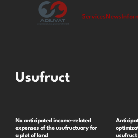
izipal
Services
News
Infor
Usufruct
No anticipated income-related
Anticipa
expenses of the usufructuary for
optimiza
a plot of land
usufruct