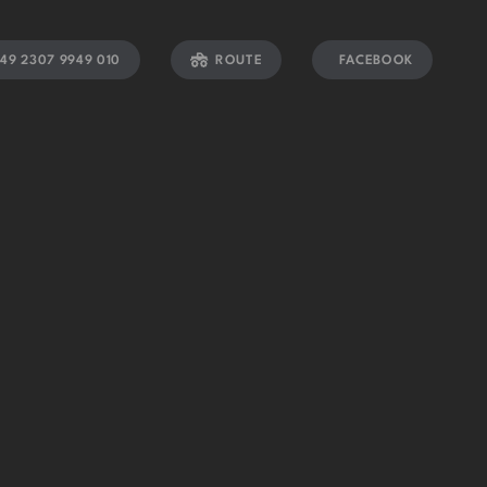
49 2307 9949 010
ROUTE
FACEBOOK