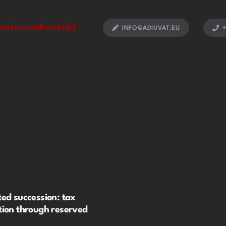
mationen
Kontakt
INFO@ADIUVAT.EU
+
ted succession: tax
tion through reserved