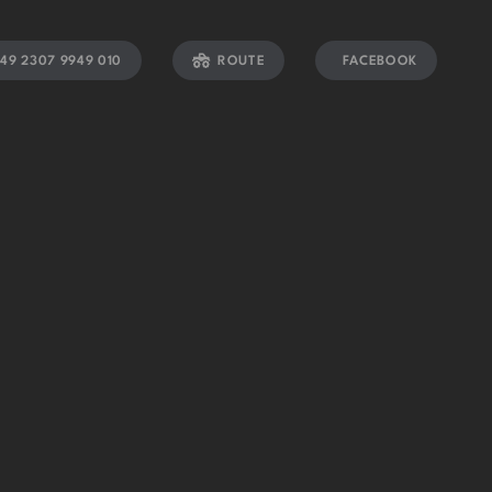
49 2307 9949 010
ROUTE
FACEBOOK