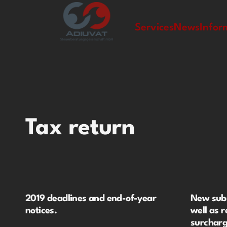
bet giriş
jojobet
jojobet giriş
jojobet
Services
News
Infor
Tax return
2019 deadlines and end-of-year
New subm
notices.
well as r
surchar