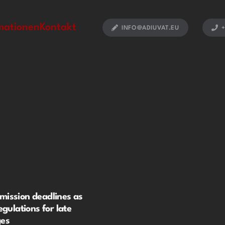
mationen
Kontakt
INFO@ADIUVAT.EU
+
ission deadlines as
egulations for late
ges