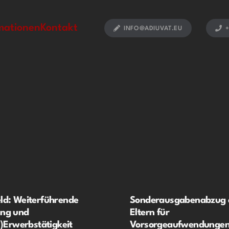
iş
holiganbet güncel
holiganbet giriş
holiganbet
pulibet g
mationen
Kontakt
INFO@ADIUVAT.EU
+
ld: Weiterführende
Sonderausgabenabzug 
ung und
Eltern für
-)Erwerbstätigkeit
Vorsorgeaufwendungen