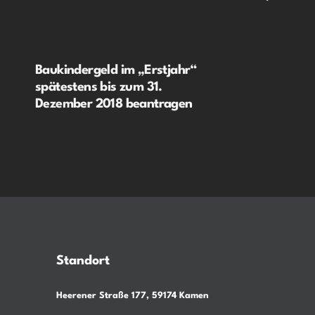
Baukindergeld im „Erstjahr“
spätestens bis zum 31.
Dezember 2018 beantragen
Standort
Heerener Straße 177, 59174 Kamen