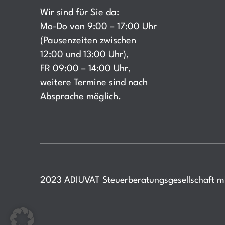
Wir sind für Sie da:
Mo-Do von 9:00 – 17:00 Uhr
(Pausenzeiten zwischen
12:00 und 13:00 Uhr),
FR 09:00 – 14:00 Uhr,
weitere Termine sind nach
Absprache möglich.
2023 ADIUVAT Steuerberatungsgesellschaft 