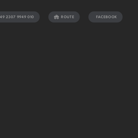
üncel giriş
pulibet güncel
pulibet giriş
pulibet
pasacasino
49 2307 9949 010
ROUTE
FACEBOOK