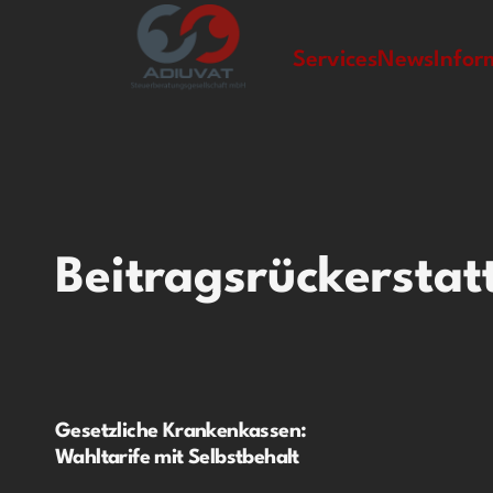
ncel
casinolevant giriş
casinolevant
holiganbet güncel gir
Services
News
Infor
Beitragsrückersta
Gesetzliche Krankenkassen:
Wahltarife mit Selbstbehalt