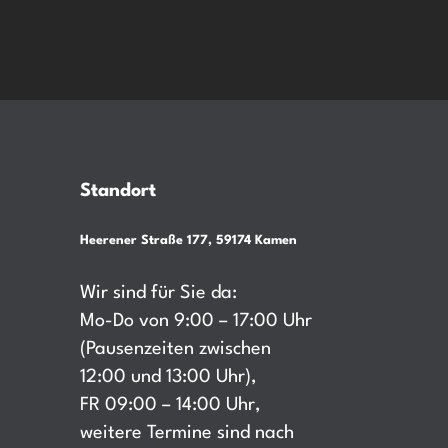
Standort
Heerener Straße 177, 59174 Kamen
Wir sind für Sie da:
Mo-Do von 9:00 – 17:00 Uhr
(Pausenzeiten zwischen
12:00 und 13:00 Uhr),
FR 09:00 – 14:00 Uhr,
weitere Termine sind nach