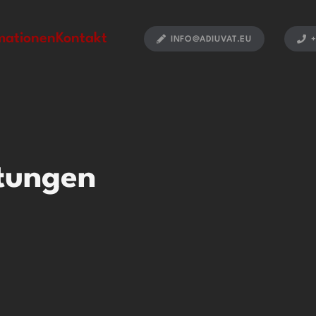
iş
holiganbet güncel
holiganbet giriş
holiganbet
pulibet 
mationen
Kontakt
INFO@ADIUVAT.EU
+
ttungen