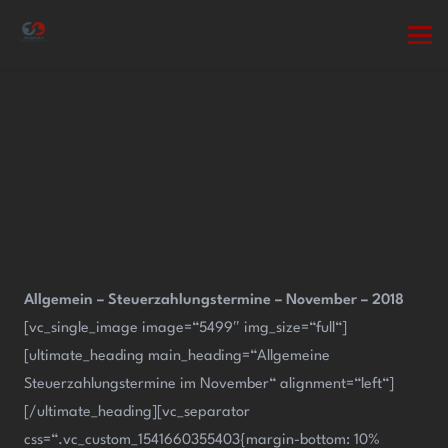
Allgemein – Steuerzahlungstermine – November – 2018
[vc_single_image image=“5499″ img_size=“full“]
[ultimate_heading main_heading=“Allgemeine
Steuerzahlungstermine im November“ alignment=“left“]
[/ultimate_heading][vc_separator
css=“.vc_custom_1541660355403{margin-bottom: 10%