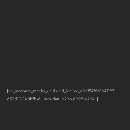
[vc_masonry_media_grid grid_id=“vc_gid:1541661641197-
852d0301-8bfb-8″ include=“6226,6225,6224″]