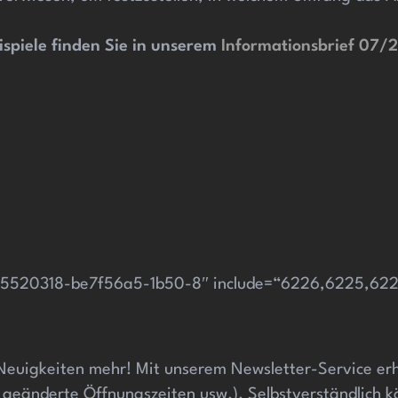
spiele finden Sie in unserem
Informationsbrief 07/
745520318-be7f56a5-1b50-8″ include=“6226,6225,62
 Neuigkeiten mehr! Mit unserem Newsletter-Service erh
 geänderte Öffnungszeiten usw.). Selbstverständlich k