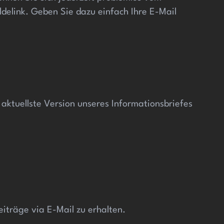
elink. Geben Sie dazu einfach Ihre E-Mail
ktuellste Version unseres Informationsbriefes
iträge via E-Mail zu erhalten.