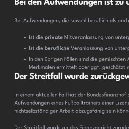
Bei den Aufwendungen ist zu 
Bei Aufwendungen, die sowohl beruflich als auch
Ist die
private
Mitveranlassung von unterg
Ist die
berufliche
Veranlassung von unterg
In den übrigen Fällen sind die gemischten
Merkmalen ermittelt oder ggf. geschätzt 
Der Streitfall wurde zurückge
In einem aktuellen Fall hat der
Bundesfinanzhof
d
Aufwendungen eines Fußballtrainers einer Lizen
nichtselbständiger Arbeit abzugsfähig sein könn
Der Streitfall wurde an das Finanzgericht zurüc