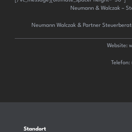
[/vc_message][ultimate_spacer height=“50″]
Neumann & Walczak – Ste
Neumann Walczak & Partner Steuerberate
Website:
Telefon:
Standort